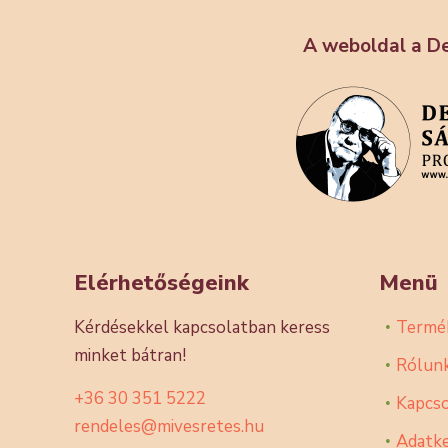
A weboldal a D
Elérhetőségeink
Menü
Kérdésekkel kapcsolatban keress
Termé
minket bátran!
Rólun
+36 30 351 5222
Kapcso
rendeles@mivesretes.hu
Adatke