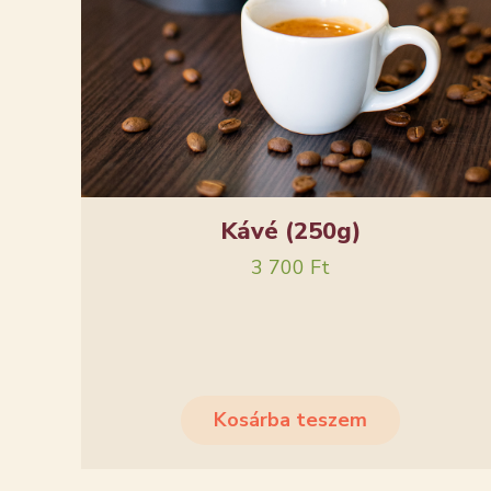
Kávé (250g)
3 700
Ft
Kosárba teszem