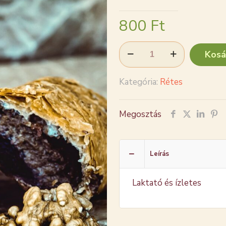
800
Ft
Diós
Kosá
szilvás
mennyiség
Kategória:
Rétes
Megosztás
Leírás
Laktató és ízletes