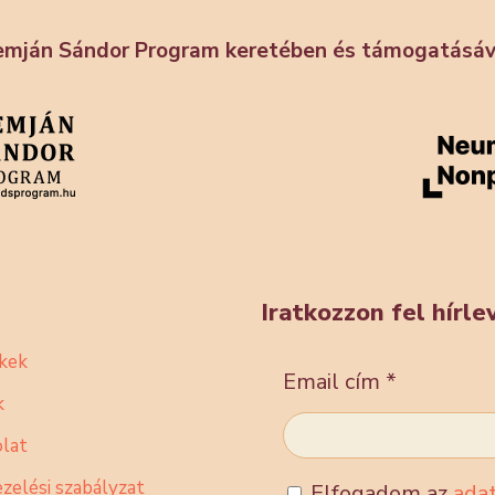
emján Sándor Program keretében és támogatásáva
Iratkozzon fel hírl
kek
Email cím
*
k
lat
zelési szabályzat
Elfogadom az
adat