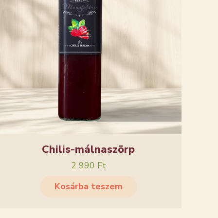
Chilis-málnaszörp
2 990
Ft
Kosárba teszem