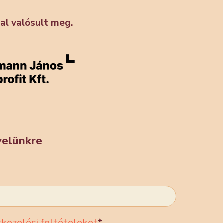
l valósult meg.
evelünkre
kezelési feltételeket
*