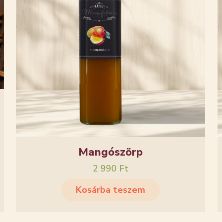
Mangószörp
2 990
Ft
Kosárba teszem