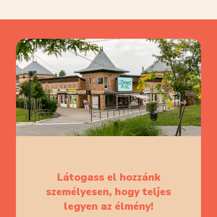
Látogass el hozzánk
személyesen,
hogy teljes
legyen az élmény!