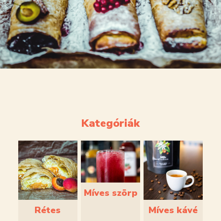
Kategóriák
Míves szörp
Rétes
Míves kávé