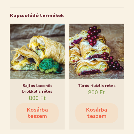
Kapcsolódó termékek
Sajtos baconös
Túrós ribizlis rétes
brokkolis rétes
800
Ft
800
Ft
Kosárba
Kosárba
teszem
teszem