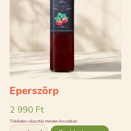
Eperszörp
2 990
Ft
Tökéletes választás minden évszakban.
Eperszörp