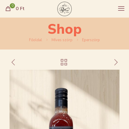
0
0
Ft
Shop
Főoldal
Míves szörp
Eperszörp