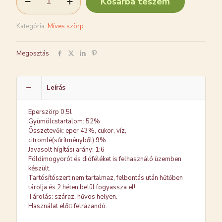
Kosárba teszem
mennyiség
Kategória:
Míves szörp
Megosztás
Leírás
Eperszörp 0,5l
Gyümölcstartalom: 52%
Összetevők: eper 43%, cukor, víz,
citromlé(sűrítményből) 9%
Javasolt hígítási arány: 1:6
Földimogyorót és dióféléket is felhasználó üzemben
készült.
Tartósítószert nem tartalmaz, felbontás után hűtőben
tárolja és 2 héten belül fogyassza el!
Tárolás: száraz, hűvös helyen.
Használat előtt felrázandó.