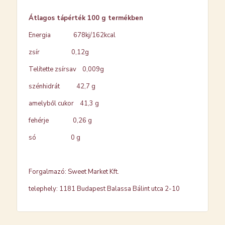
Átlagos tápérték 100 g termékben
Energia 678kj/162kcal
zsír 0,12g
Telítette zsírsav 0,009g
szénhidrát 42,7 g
amelyből cukor 41,3 g
fehérje 0,26 g
só 0 g
Forgalmazó: Sweet Market Kft.
telephely: 1181 Budapest Balassa Bálint utca 2-10