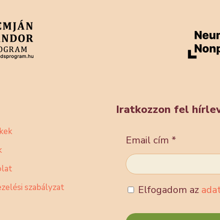
Iratkozzon fel hírl
kek
Email cím
*
k
lat
zelési szabályzat
Elfogadom az
adat