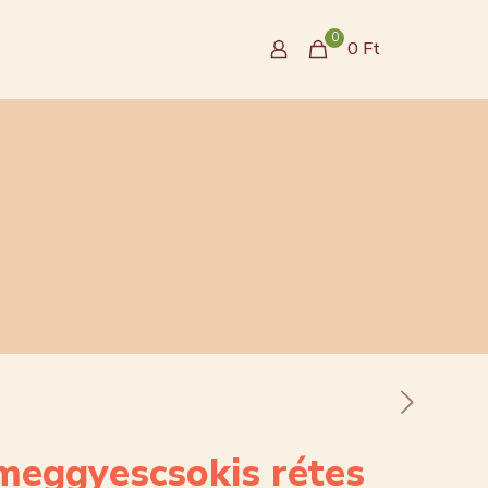
0
0
Ft
meggyescsokis rétes