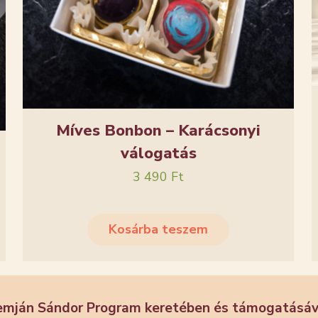
Míves Bonbon – Karácsonyi
válogatás
3 490
Ft
Kosárba teszem
emján Sándor Program keretében és támogatásáva