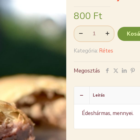
800
Ft
Gesztenyés
Kosá
meggyescsokis
rétes
Kategória:
Rétes
mennyiség
Megosztás
Leírás
Édeshármas, mennyei.