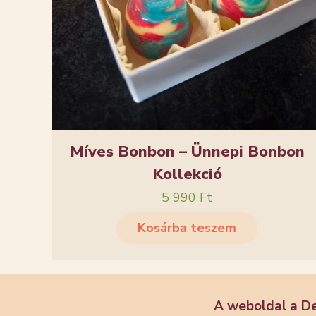
Míves Bonbon – Ünnepi Bonbon
Kollekció
5 990
Ft
Kosárba teszem
A weboldal a D