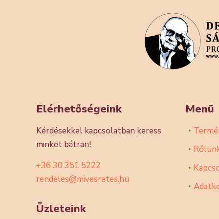
Elérhetőségeink
Menü
Kérdésekkel kapcsolatban keress
Termé
minket bátran!
Rólun
+36 30 351 5222
Kapcso
rendeles@mivesretes.hu
Adatke
Üzleteink