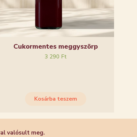
Cukormentes meggyszörp
3 290
Ft
Kosárba teszem
l valósult meg.